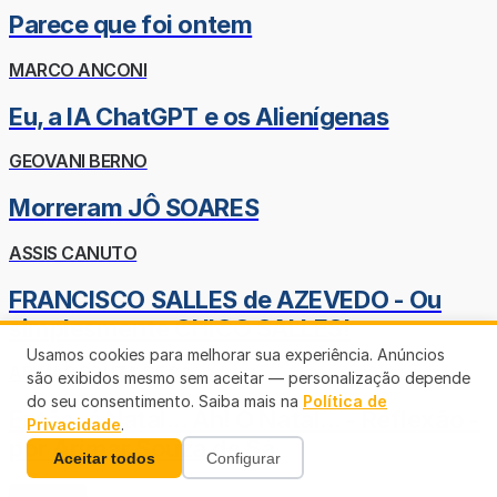
Parece que foi ontem
MARCO ANCONI
Eu, a IA ChatGPT e os Alienígenas
GEOVANI BERNO
Morreram JÔ SOARES
ASSIS CANUTO
FRANCISCO SALLES de AZEVEDO - Ou
simplesmente CHICO SALLES!
Usamos cookies para melhorar sua experiência. Anúncios
ARIMAR SOUZA DE SÁ
são exibidos mesmo sem aceitar — personalização depende
do seu consentimento. Saiba mais na
Política de
Então, é Natal... Ah! O Natal... - Reflexão -
Privacidade
.
por Arimar Souza de Sá
Aceitar todos
Configurar
Veja mais