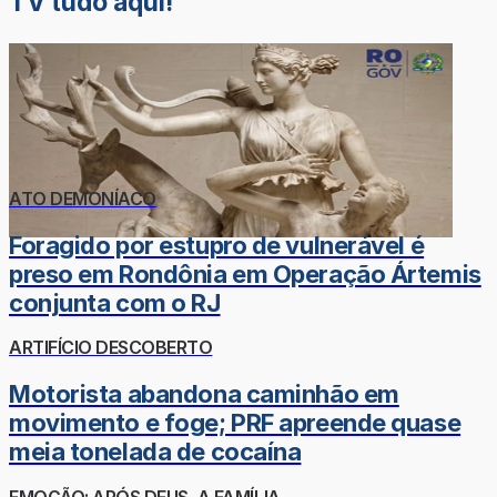
TV tudo aqui!
ATO DEMONÍACO
Foragido por estupro de vulnerável é
preso em Rondônia em Operação Ártemis
conjunta com o RJ
ARTIFÍCIO DESCOBERTO
Motorista abandona caminhão em
movimento e foge; PRF apreende quase
meia tonelada de cocaína
EMOÇÃO: APÓS DEUS, A FAMÍLIA