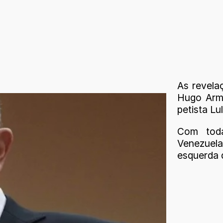
As revelaç
Hugo Arma
petista Lul
Com toda
Venezuela 
esquerda 