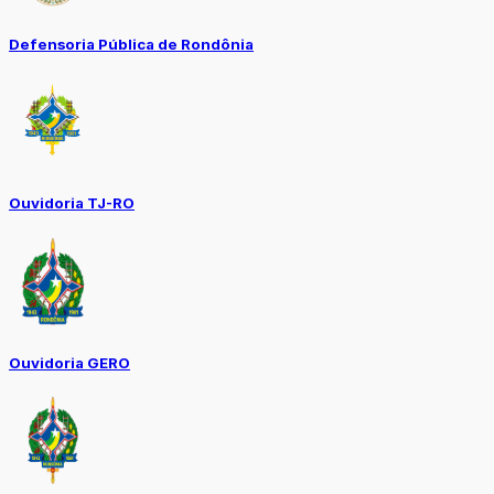
Defensoria Pública de Rondônia
Ouvidoria TJ-RO
Ouvidoria GERO