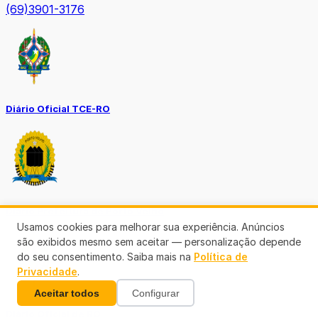
(69)3901-3176
Diário Oficial TCE-RO
Diário Prefeitura de Porto Velho
Usamos cookies para melhorar sua experiência. Anúncios
são exibidos mesmo sem aceitar — personalização depende
do seu consentimento. Saiba mais na
Política de
Privacidade
.
Aceitar todos
Configurar
Diário Oficial de RO