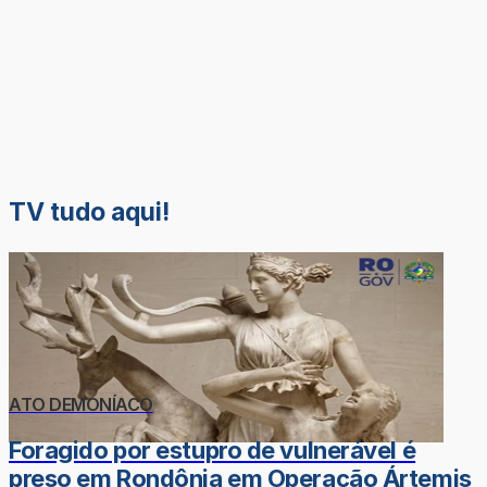
TV tudo aqui!
ATO DEMONÍACO
Foragido por estupro de vulnerável é
preso em Rondônia em Operação Ártemis