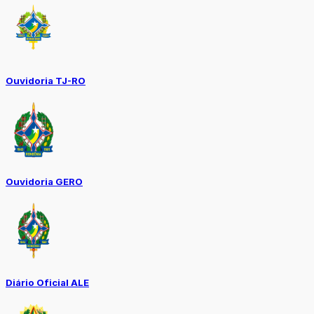
Ouvidoria TJ-RO
Ouvidoria GERO
Diário Oficial ALE