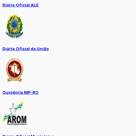
Diário Oficial ALE
Diário Oficial da União
Ouvidoria MP-RO