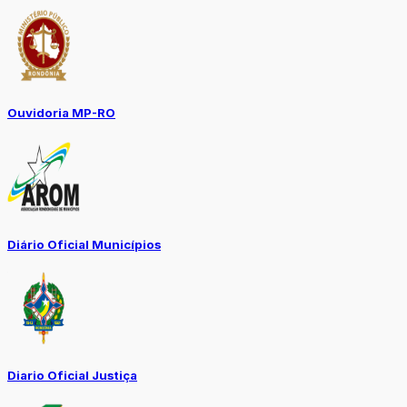
Ouvidoria MP-RO
Diário Oficial Municípios
Diario Oficial Justiça