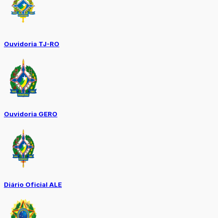
Ouvidoria TJ-RO
Ouvidoria GERO
Diário Oficial ALE