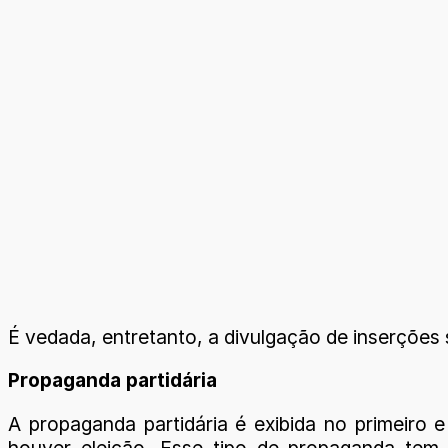
É vedada, entretanto, a divulgação de inserções
Propaganda partidária
A propaganda partidária é exibida no primeiro
houver eleição. Esse tipo de propaganda tem p