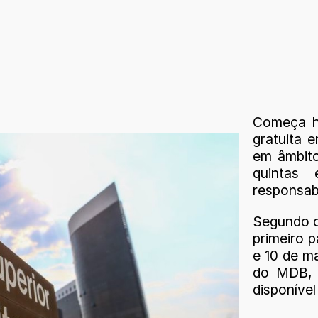
Começa ho
gratuita 
em âmbito
quintas
responsabi
Segundo o 
primeiro p
e 10 de m
do MDB, r
disponíve