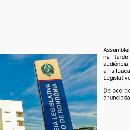
Assemblei
na tarde
audiência 
a situaç
Legislativ
De acord
anunciada