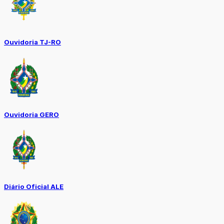
Ouvidoria TJ-RO
Ouvidoria GERO
Diário Oficial ALE