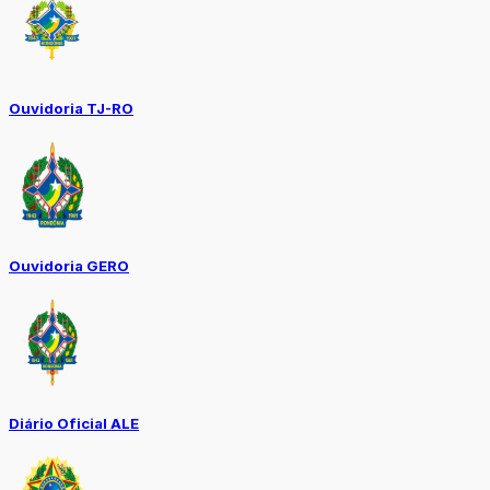
Ouvidoria TJ-RO
Ouvidoria GERO
Diário Oficial ALE