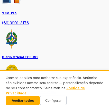
SEMUSA
(69)3901-3176
Diário Oficial TCE-RO
Usamos cookies para melhorar sua experiência. Anúncios
são exibidos mesmo sem aceitar — personalização depende
do seu consentimento. Saiba mais na
Política de
Diário Prefeitura de Porto Velho
Privacidade
.
Aceitar todos
Configurar