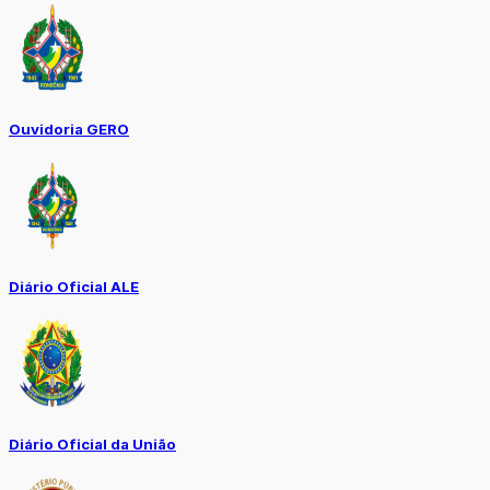
Ouvidoria GERO
Diário Oficial ALE
Diário Oficial da União