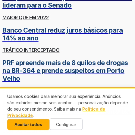
lideram para o Senado
MAIOR QUE EM 2022
Banco Central reduz juros básicos para
14% ao ano
TRÁFICO INTERCEPTADO
PRF apreende mais de 8 quilos de drogas
na BR-364 e prende suspeitos em Porto
Velho
SAÚDE BUCAL
Usamos cookies para melhorar sua experiência. Anúncios
Expedição Novos Sorrisos chega a Porto
são exibidos mesmo sem aceitar — personalização depende
do seu consentimento. Saiba mais na
Política de
Velho e abre agendamento para consultas
Privacidade
.
odontológicas
Aceitar todos
Configurar
CONTAS REJEITADAS