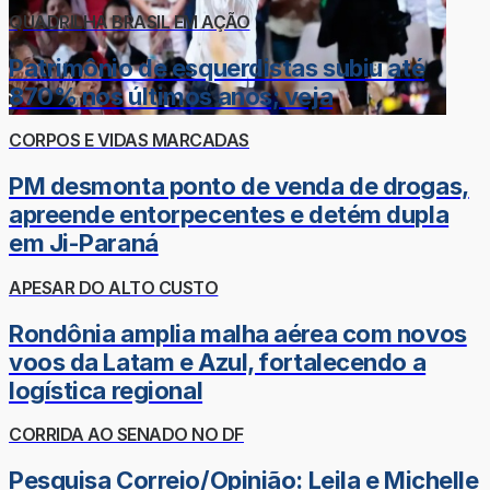
QUADRILHA BRASIL EM AÇÃO
Patrimônio de esquerdistas subiu até
870% nos últimos anos; veja
CORPOS E VIDAS MARCADAS
PM desmonta ponto de venda de drogas,
apreende entorpecentes e detém dupla
em Ji-Paraná
APESAR DO ALTO CUSTO
Rondônia amplia malha aérea com novos
voos da Latam e Azul, fortalecendo a
logística regional
CORRIDA AO SENADO NO DF
Pesquisa Correio/Opinião: Leila e Michelle