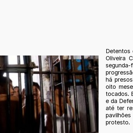
Detentos 
Oliveira
segunda-
progressã
há presos
oito mes
tocados. E
e da Defe
até ter r
pavilhões
protesto.