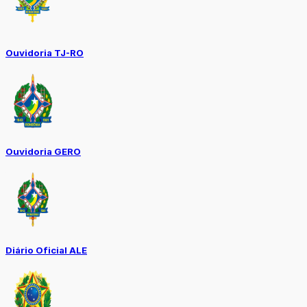
Ouvidoria TJ-RO
Ouvidoria GERO
Diário Oficial ALE