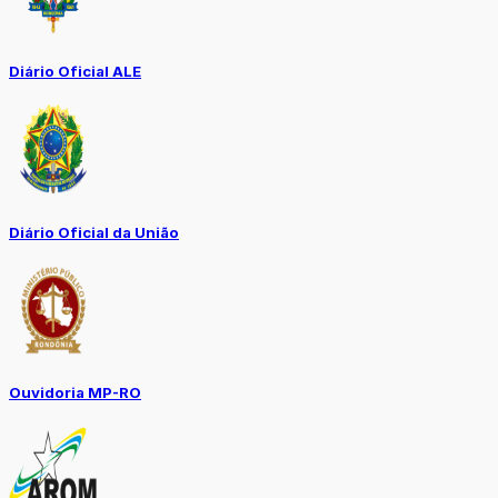
Diário Oficial ALE
Diário Oficial da União
Ouvidoria MP-RO