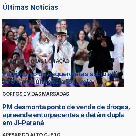
Últimas Notícias
QUADRILHA BRASIL EM AÇÃO
Patrimônio de esquerdistas subiu até
870% nos últimos anos; veja
CORPOS E VIDAS MARCADAS
PM desmonta ponto de venda de drogas,
apreende entorpecentes e detém dupla
em Ji-Paraná
APESAR DO ALTO CUSTO