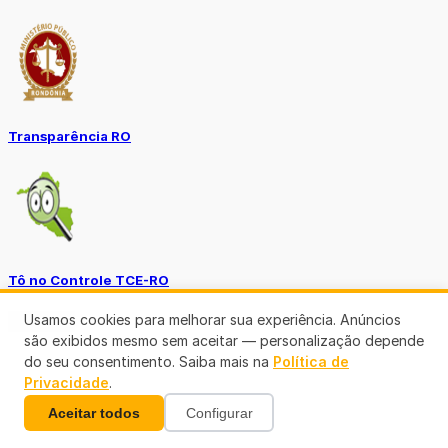
Transparência RO
Tô no Controle TCE-RO
Usamos cookies para melhorar sua experiência. Anúncios
Ver mais
são exibidos mesmo sem aceitar — personalização depende
do seu consentimento. Saiba mais na
Política de
Privacidade
.
Aceitar todos
Configurar