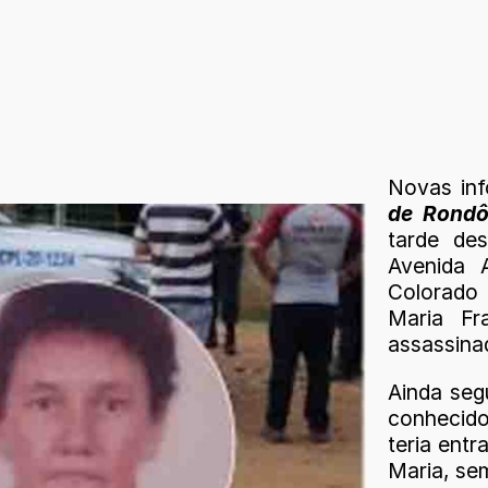
Novas in
de Rondô
tarde de
Avenida 
Colorado
Maria Fr
assassina
Ainda seg
conhecido
teria entr
Maria, sem