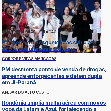
QUADRILHA BRASIL EM AÇÃO
Patrimônio de esquerdistas subiu até
870% nos últimos anos; veja
CORPOS E VIDAS MARCADAS
PM desmonta ponto de venda de drogas,
apreende entorpecentes e detém dupla
em Ji-Paraná
APESAR DO ALTO CUSTO
Rondônia amplia malha aérea com novos
voos da Latam e Azul, fortalecendo a