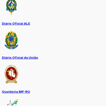
Diário Oficial ALE
Diário Oficial da União
Ouvidoria MP-RO