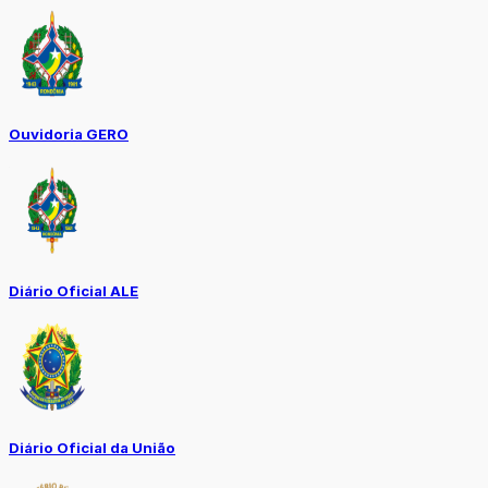
Ouvidoria GERO
Diário Oficial ALE
Diário Oficial da União