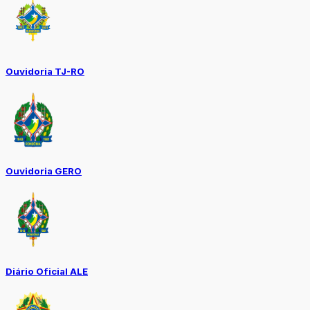
Ouvidoria TJ-RO
Ouvidoria GERO
Diário Oficial ALE