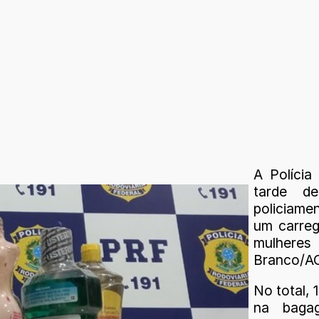
A Polícia
tarde de
policiame
um carreg
mulheres
Branco/A
No total, 
na baga