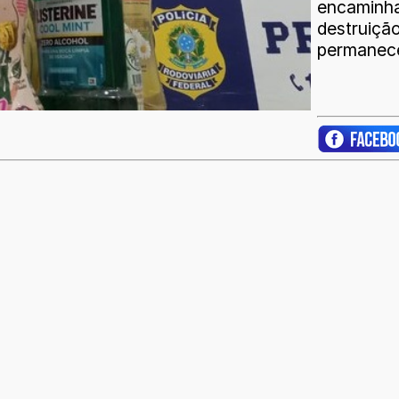
encaminh
destruiç
permanece