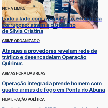
FICHA LIMPA
Lado a lado com a população, e longe da
corrupção: assim é o trabalho
de Sílvia Cristina
CRIME ORGANIZADO
Ataques a provedores revelam rede de
tráfico e desencadeiam Operação
Quirinus
ARMAS FORA DAS RUAS
Operação integrada prende homem com
quatro armas de fogo em Ponta do Abunã
HUMILHAÇÃO POLÍTICA