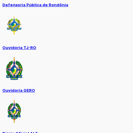
Defensoria Pública de Rondônia
Ouvidoria TJ-RO
Ouvidoria GERO