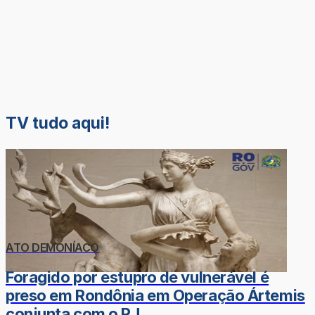
TV tudo aqui!
ATO DEMONÍACO
Foragido por estupro de vulnerável é
preso em Rondônia em Operação Ártemis
conjunta com o RJ