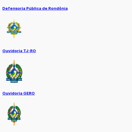
Defensoria Pública de Rondônia
Ouvidoria TJ-RO
Ouvidoria GERO