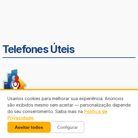
Telefones Úteis
Usamos cookies para melhorar sua experiência. Anúncios
SEMUSA
são exibidos mesmo sem aceitar — personalização depende
do seu consentimento. Saiba mais na
Política de
(69)3901-3176
Privacidade
.
Aceitar todos
Configurar