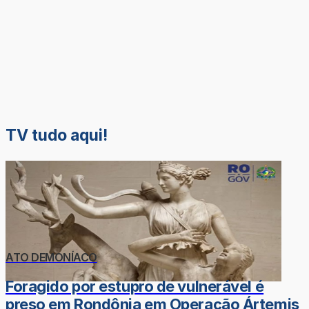
TV tudo aqui!
ATO DEMONÍACO
Foragido por estupro de vulnerável é
preso em Rondônia em Operação Ártemis