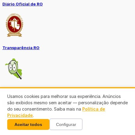
Diário Oficial de RO
Transparência RO
Tô no Controle TCE-RO
Usamos cookies para melhorar sua experiência. Anúncios
são exibidos mesmo sem aceitar — personalização depende
Ver mais
do seu consentimento. Saiba mais na
Política de
Privacidade
.
Aceitar todos
Configurar