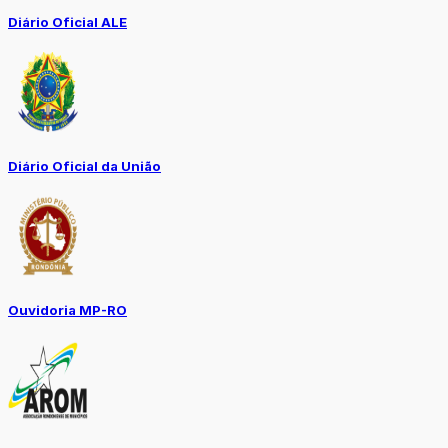
Diário Oficial ALE
Diário Oficial da União
Ouvidoria MP-RO