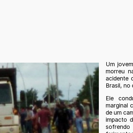
Um jovem 
morreu n
acidente 
Brasil, n
Ele cond
marginal c
de um cam
impacto 
sofrendo 