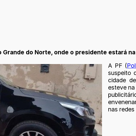
io Grande do Norte, onde o presidente estará na
A PF (
Pol
suspeito 
cidade d
esteve na 
publicit
envenenam
nas redes 