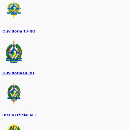
Ouvidoria TJ-RO
Ouvidoria GERO
Diário Oficial ALE