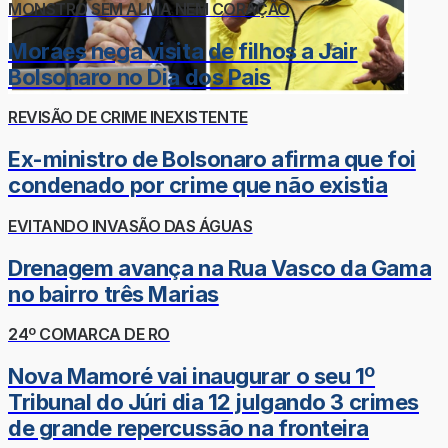
MONSTRO SEM ALMA NEM CORAÇÃO
Moraes nega visita de filhos a Jair
Bolsonaro no Dia dos Pais
REVISÃO DE CRIME INEXISTENTE
Ex-ministro de Bolsonaro afirma que foi
condenado por crime que não existia
EVITANDO INVASÃO DAS ÁGUAS
Drenagem avança na Rua Vasco da Gama
no bairro três Marias
24º COMARCA DE RO
Nova Mamoré vai inaugurar o seu 1º
Tribunal do Júri dia 12 julgando 3 crimes
de grande repercussão na fronteira