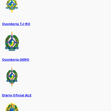
Ouvidoria TJ-RO
Ouvidoria GERO
Diário Oficial ALE