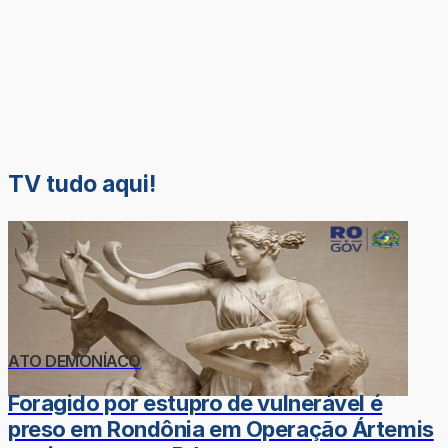
TV tudo aqui!
ATO DEMONÍACO
Foragido por estupro de vulnerável é
preso em Rondônia em Operação Ártemis