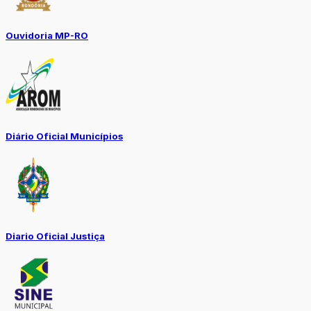
Ouvidoria MP-RO
Diário Oficial Municípios
Diario Oficial Justiça