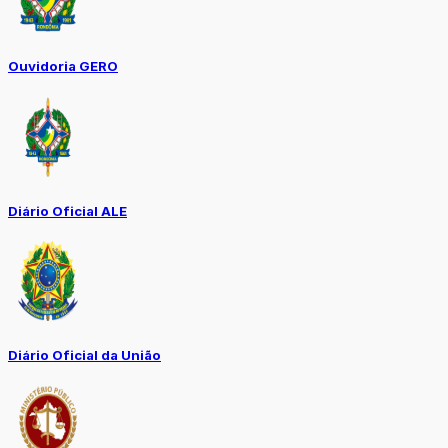
Ouvidoria GERO
Diário Oficial ALE
Diário Oficial da União