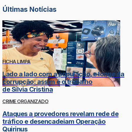
Últimas Notícias
FICHA LIMPA
Lado a lado com a população, e longe da
corrupção: assim é o trabalho
de Sílvia Cristina
CRIME ORGANIZADO
Ataques a provedores revelam rede de
tráfico e desencadeiam Operação
Quirinus