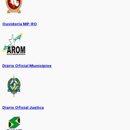
Ouvidoria MP-RO
Diário Oficial Municípios
Diario Oficial Justiça