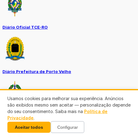
Diário Oficial TCE-RO
Diário Prefeitura de Porto Velho
Usamos cookies para melhorar sua experiência. Anúncios
são exibidos mesmo sem aceitar — personalização depende
do seu consentimento. Saiba mais na
Política de
Diário Oficial de RO
Privacidade
.
Aceitar todos
Configurar