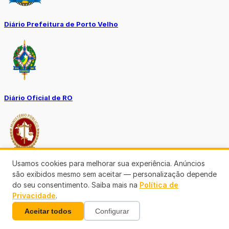
Diário Prefeitura de Porto Velho
Diário Oficial de RO
Usamos cookies para melhorar sua experiência. Anúncios
Transparência RO
são exibidos mesmo sem aceitar — personalização depende
do seu consentimento. Saiba mais na
Política de
Privacidade
.
Aceitar todos
Configurar