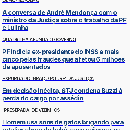
OLHO-NO-OLHO
A conversa de André Mendonça com o
ministro da Justiça sobre o trabalho da PF
e Lulinha
QUADRILHA AFUNDA O GOVERNO
PF indicia ex-presidente do INSS e mais
cinco pelas fraudes que afetou 6 milhões
de aposentados
EXPURGADO 'BRAÇO PODRE' DA JUSTIÇA
Em decisão inédita, STJ condena Buzzi à
perda do cargo por assédio
'PRESEPADA' DE VIZINHOS
Homem usa sons de gatos brigando para
retaliar choro de bebê, caso vai parar na