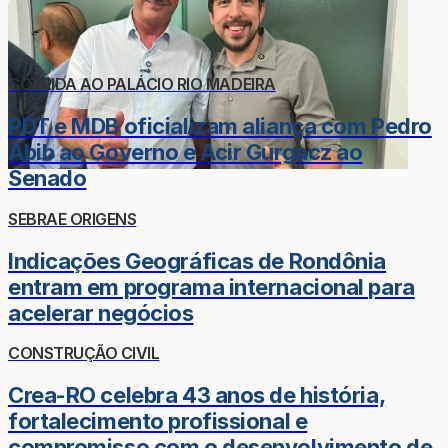
CORRIDA AO PALÁCIO RIO MADEIRA
PDT e MDB oficializam aliança com Pedro
Abib ao Governo e Acir Gurgacz ao
Senado
SEBRAE ORIGENS
Indicações Geográficas de Rondônia
entram em programa internacional para
acelerar negócios
CONSTRUÇÃO CIVIL
Crea-RO celebra 43 anos de história,
fortalecimento profissional e
compromisso com o desenvolvimento de