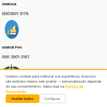
SEMUSA
(69)3901-3176
SEMOB PVH
(69) 3901-3167
Usamos cookies para melhorar sua experiência. Anúncios
são exibidos mesmo sem aceitar — personalização depende
do seu consentimento. Saiba mais na
Política de
CERO
Privacidade
.
Aceitar todos
Configurar
(69) 3214-4647