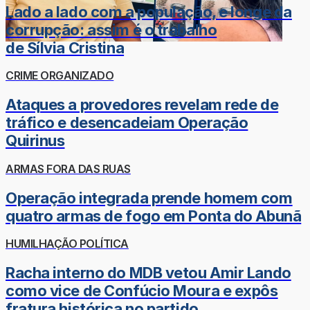
Lado a lado com a população, e longe da
corrupção: assim é o trabalho
de Sílvia Cristina
CRIME ORGANIZADO
Ataques a provedores revelam rede de
tráfico e desencadeiam Operação
Quirinus
ARMAS FORA DAS RUAS
Operação integrada prende homem com
quatro armas de fogo em Ponta do Abunã
HUMILHAÇÃO POLÍTICA
Racha interno do MDB vetou Amir Lando
como vice de Confúcio Moura e expôs
fratura histórica no partido