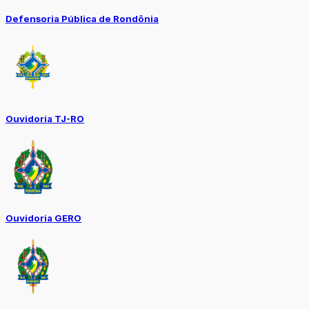
Defensoria Pública de Rondônia
Ouvidoria TJ-RO
Ouvidoria GERO