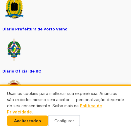
Diário Prefeitura de Porto Velho
Diário Oficial de RO
Usamos cookies para melhorar sua experiência. Anúncios
são exibidos mesmo sem aceitar — personalização depende
do seu consentimento. Saiba mais na
Política de
Privacidade
.
Transparência RO
Aceitar todos
Configurar