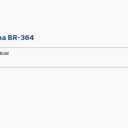
 na BR-364
cial