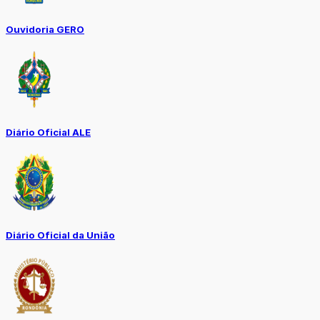
Ouvidoria GERO
Diário Oficial ALE
Diário Oficial da União