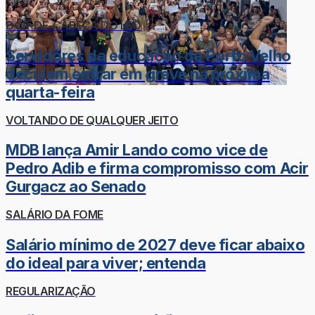
DOR-DE-CABEÇA DO LÉO
Servidores da educação de Porto Velho
decidem entrar em greve na próxima
quarta-feira
VOLTANDO DE QUALQUER JEITO
MDB lança Amir Lando como vice de
Pedro Adib e firma compromisso com Acir
Gurgacz ao Senado
SALÁRIO DA FOME
Salário mínimo de 2027 deve ficar abaixo
do ideal para viver; entenda
REGULARIZAÇÃO