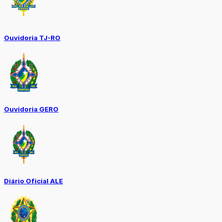
Ouvidoria TJ-RO
Ouvidoria GERO
Diário Oficial ALE