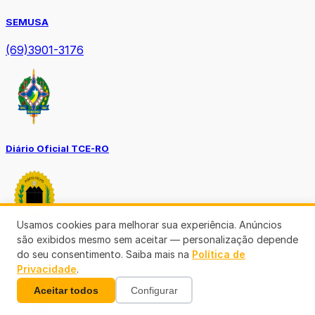
SEMUSA
(69)3901-3176
Diário Oficial TCE-RO
Usamos cookies para melhorar sua experiência. Anúncios
são exibidos mesmo sem aceitar — personalização depende
Diário Prefeitura de Porto Velho
do seu consentimento. Saiba mais na
Política de
Privacidade
.
Aceitar todos
Configurar