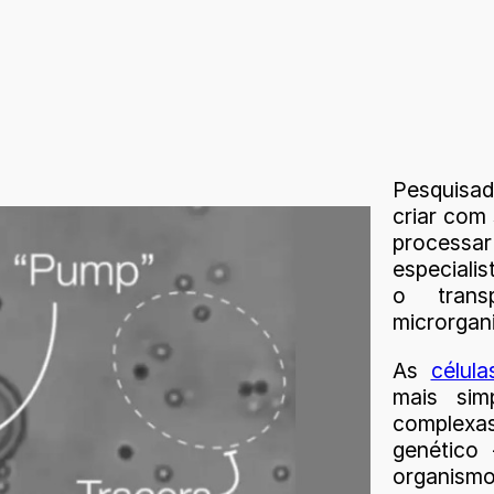
Pesquisad
criar com 
processar
especialis
o tran
microrgan
As
célula
mais sim
complexas
genético
organism