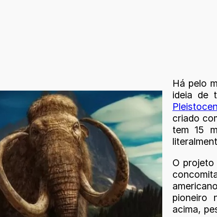
Há pelo m
ideia de
Pleistoce
criado co
tem 15 mi
literalmen
O projeto
concomi
american
pioneiro
acima, pe