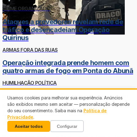
CRIME ORGANIZADO
Ataques a provedores revelam rede de
tráfico e desencadeiam Operação
Quirinus
ARMAS FORA DAS RUAS
Operação integrada prende homem com
quatro armas de fogo em Ponta do Abunã
HUMILHAÇÃO POLÍTICA
Racha interno do MDB vetou Amir Lando
Usamos cookies para melhorar sua experiência. Anúncios
como vice de Confúcio Moura e expôs
são exibidos mesmo sem aceitar — personalização depende
fratura histórica no partido
do seu consentimento. Saiba mais na
Política de
Privacidade
.
MISTÉRIO NO CÉU
Aceitar todos
Configurar