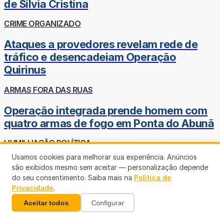
de Sílvia Cristina
CRIME ORGANIZADO
Ataques a provedores revelam rede de
tráfico e desencadeiam Operação
Quirinus
ARMAS FORA DAS RUAS
Operação integrada prende homem com
quatro armas de fogo em Ponta do Abunã
HUMILHAÇÃO POLÍTICA
Usamos cookies para melhorar sua experiência. Anúncios
Racha interno do MDB vetou Amir Lando
são exibidos mesmo sem aceitar — personalização depende
como vice de Confúcio Moura e expôs
do seu consentimento. Saiba mais na
Política de
fratura histórica no partido
Privacidade
.
Aceitar todos
Configurar
MISTÉRIO NO CÉU